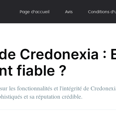
Page d'accueil
Avis
Conditions d'u
de Credonexia : 
t fiable ?
sur les fonctionnalités et l'intégrité de Credonex
phistiqués et sa réputation crédible.