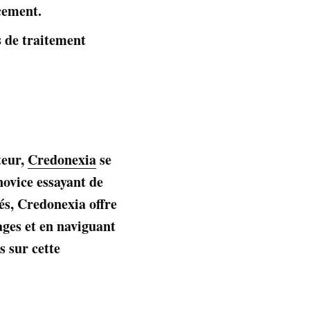
cement.
s de traitement
teur,
Credonexia
se
novice essayant de
és, Credonexia offre
ages et en naviguant
s sur cette