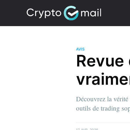
AVIS
Revue 
vraimen
Découvrez la vérité 
outils de trading so
17 AVR. 2026