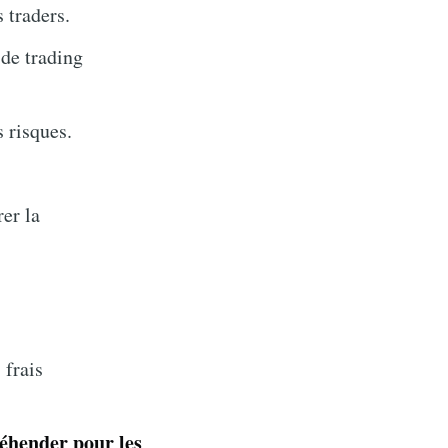
 traders.
 de trading
 risques.
er la
 frais
réhender pour les