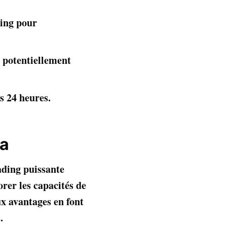
ding pour
t potentiellement
us 24 heures.
ia
ading puissante
orer les capacités de
x avantages en font
.