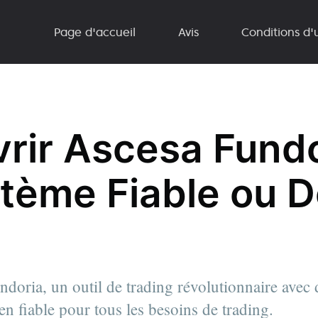
Page d'accueil
Avis
Conditions d'u
rir Ascesa Fundo
tème Fiable ou 
doria, un outil de trading révolutionnaire avec 
en fiable pour tous les besoins de trading.