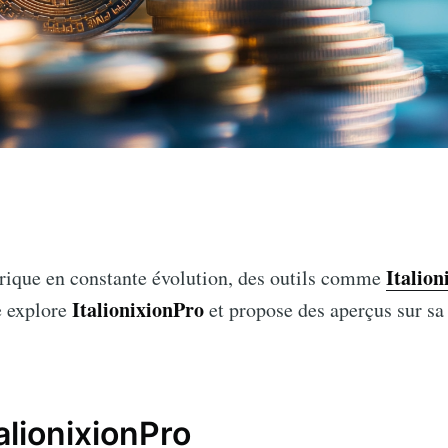
n
Italion
ique en constante évolution, des outils comme
ItalionixionPro
le explore
et propose des aperçus sur sa 
alionixionPro