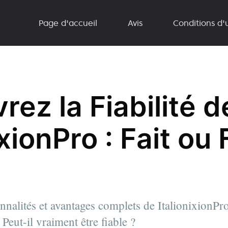
Page d'accueil
Avis
Conditions d'u
ez la Fiabilité d
ixionPro : Fait ou 
nnalités et avantages complets de ItalionixionPr
 Peut-il vraiment être fiable ?