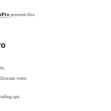
onPro
peuvent être
ro
te.
éliorant votre
rading qui